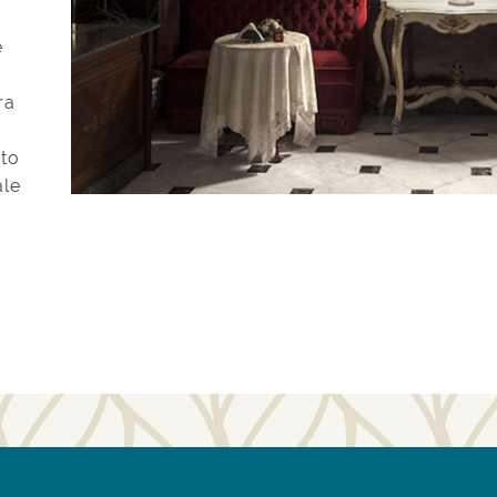
è
ra
ito
ale