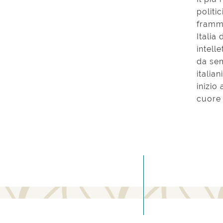
politi
framme
Italia
intell
da sem
italian
inizio
cuore 