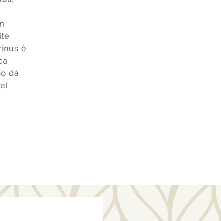
in
ite
rinus è
ca
gio dà
nel