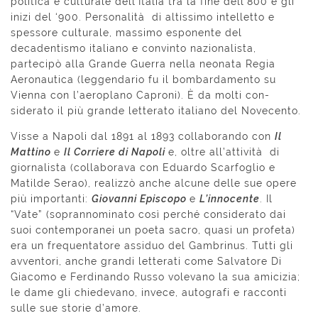
politica e culturale dell’Italia tra la fine dell’800 e gli
inizi del ‘900. Personalità di altis­simo intelletto e
spessore culturale, massi­mo esponente del
decadentismo italiano e convinto nazionalista,
partecipò alla Gran­de Guerra nella neonata Regia
Aeronautica (leggendario fu il bombardamento su
Vienna con l’aeroplano Caproni). È da molti con­
siderato il più grande letterato italiano del Novecento.
Visse a Napoli dal 1891 al 1893 collabo­rando con
Il
Mattino
e
Il Corriere di Napoli
e, oltre all’attività di
giornalista (collaborava con Eduardo Scarfoglio e
Matilde Serao), rea­lizzò anche alcune delle sue opere
più impor­tanti:
Giovanni Episcopo
e
L’innocente
. Il
“Vate” (soprannomina­to così perché considerato dai
suoi contem­poranei un poeta sacro, quasi un profeta)
era un frequentatore assiduo del Gambrinus. Tutti gli
avvento­ri, anche grandi letterati come Salvatore Di
Giacomo e Ferdinando Russo volevano la sua amicizia;
le dame gli chiedevano, invece, au­tografi e racconti
sulle sue storie d’amore.