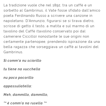
La tradizione vuole che nel 1892, tra un caffè e un
sorbetto al Gambrinus, il Vate fosse sfidato dall’amico
poeta Ferdinando Russo a scrive­re una canzone in
napoletano. D’Annunzio, figurarsi se si tirava dietro,
scrisse di getto il testo, a matita e sul marmo di un
tavolino del Caffè (tavolino conservato poi dal
cameriere Ciccillo) nonostante le sue origini non
certamente par­tenopee, prendendo ispirazione da una
bella ragazza che sorseggiava un caffè ai tavolini del
Gambrinus.
Sì comm’a nu sciorillo
tu tiene na vucchella
nu poco pocorillo
appassuliatella:
Meh, dammillo, dammillo,
”“ è comm’a na rusella ”“