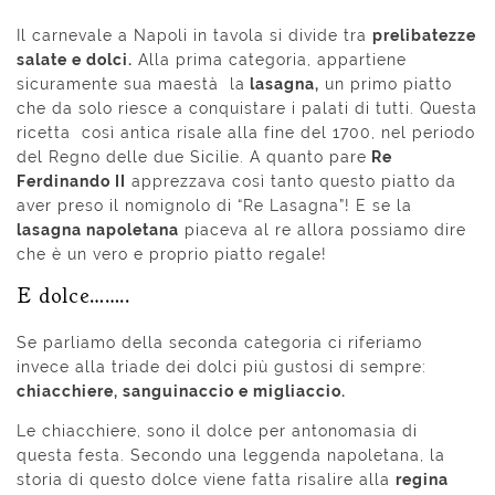
Il carnevale a Napoli in tavola si divide tra
prelibatezze
salate e dolci.
Alla prima categoria, appartiene
sicuramente sua maestà la
lasagna,
un primo piatto
che da solo riesce a conquistare i palati di tutti. Questa
ricetta così antica risale alla fine del 1700, nel periodo
del Regno delle due Sicilie. A quanto pare
Re
Ferdinando II
apprezzava così tanto questo piatto da
aver preso il nomignolo di “Re Lasagna”! E se la
lasagna napoletana
piaceva al re allora possiamo dire
che è un vero e proprio piatto regale!
E dolce……..
Se parliamo della seconda categoria ci riferiamo
invece alla triade dei dolci più gustosi di sempre:
chiacchiere, sanguinaccio e migliaccio.
Le chiacchiere, sono il dolce per antonomasia di
questa festa. Secondo una leggenda napoletana, la
storia di questo dolce viene fatta risalire alla
regina