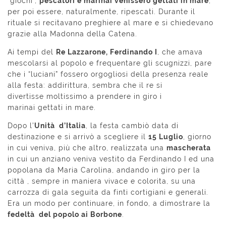
“giochi”,
pescatori e marinai venissero gettati in mare
,
per poi essere, naturalmente, ripescati. Durante il
rituale si recitavano preghiere al mare e si chiedevano
grazie alla Madonna della Catena.
Ai tempi del
Re Lazzarone, Ferdinando I
, che amava
mescolarsi al popolo e frequentare gli scugnizzi, pare
che i “luciani” fossero orgogliosi della presenza reale
alla festa: addirittura, sembra che il re si
divertisse moltissimo a prendere in giro i
marinai gettati in mare.
Dopo l’
Unità d’Italia
, la festa cambiò data di
destinazione e si arrivò a scegliere il
15 Luglio
, giorno
in cui veniva, più che altro, realizzata una
mascherata
in cui un anziano veniva vestito da Ferdinando I ed una
popolana da Maria Carolina, andando in giro per la
città , sempre in maniera vivace e colorita, su una
carrozza di gala seguita da finti cortigiani e generali.
Era un modo per continuare, in fondo, a dimostrare la
fedeltà del popolo ai Borbone
.