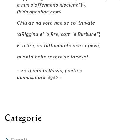
e nun s’affènneno nisciune”¦».
(
kidsviponline.com
)
Chiù de na vota nce se so’ truvate
‘aRiggina e’ ‘o Rre, sott’ ‘e Burbune”¦
E ‘o Rre, ca tuttuquante nce sapeva,
quanta belle resate se faceva!
–
Ferdinando Russo
, poeta e
compositore,
1910
–
Categorie