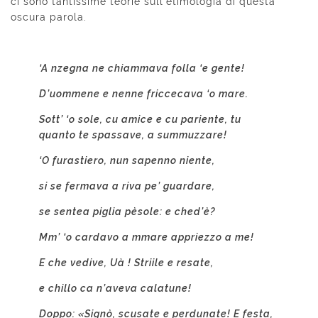
ci sono tantissime teorie sull’etimologia di questa
oscura parola.
‘A nzegna ne chiammava folla ‘e gente!
D’uommene e nenne friccecava ‘o mare.
Sott’ ‘o sole, cu amice e cu pariente, tu
quanto te spassave, a summuzzare!
‘O furastiero, nun sapenno niente,
si se fermava a riva pe’ guardare,
se sentea piglia pèsole: e ched’è?
Mm’ ‘o cardavo a mmare appriezzo a me!
E che vedive, Uà ! Striile e resate,
e chillo ca n’aveva calatune!
Doppo: «Signò, scusate e perdunate! E festa,