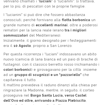
venivano chiamati i “
luciani
” o “lucianini”: si trattava,
per lo più, di pescatori con le proprie famiglie.
I “lucianini” si può dire che fossero abbastanza
conosciuti, perchè fornivano alla
flotta borbonica
un
grande numero di
eccellenti marinai
, oltre a poderosi
rematori per la lancia reale (erano
tra i migliori
sommozzatori
del Mediterraneo).
Inizialmente, il giorno designato per i festeggiamenti
era il
10 Agosto
, proprio a San Lorenzo.
Per questa ricorrenza i “luciani” indossavano un abito
nuovo (camicia di lana bianca ed un paio di brache di
fustagno), con il classico berretto rosso (richiamando i
colori borbonici
) e girovagavano per la città insieme
ad un
gruppo di scugnizzi e un “pazzariello”
che
capitanava il tutto.
Il mattino prevedeva il raduno dinanzi alla chiesa per
ringraziare la Madonna, mentre, in seguito, il corteo
proseguiva nel
Borgo Santa Lucia, verso Castel
dell’Ovo ed oltre, arrivando a Piazza Plebiscito
,