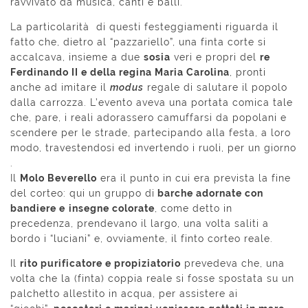
ravvivato da musica, canti e balli.
La particolarità di questi festeggiamenti riguarda il
fatto che, dietro al “pazzariello”, una finta corte si
accalcava, insieme a due
sosia
veri e propri del
re
Ferdinando II e della regina Maria Carolina
, pronti
anche ad imitare il
modus
regale di salutare il popolo
dalla carrozza. L’evento aveva una portata comica tale
che, pare, i reali adorassero camuffarsi da popolani e
scendere per le strade, partecipando alla festa, a loro
modo, travestendosi ed invertendo i ruoli, per un giorno
.
Il
Molo Beverello
era il punto in cui era prevista la fine
del corteo: qui un gruppo di
barche adornate con
bandiere e
insegne colorate
, come detto in
precedenza, prendevano il largo, una volta saliti a
bordo i “luciani” e, ovviamente, il finto corteo reale.
Il
rito purificatore e propiziatorio
prevedeva che, una
volta che la (finta) coppia reale si fosse spostata su un
palchetto allestito in acqua, per assistere ai