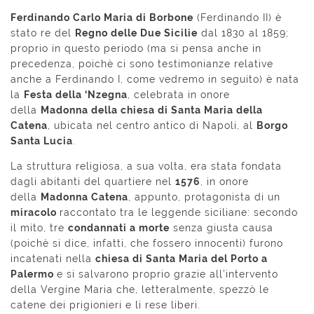
Ferdinando Carlo Maria di Borbone
(Ferdinando II) è
stato re del
Regno delle Due Sicilie
dal 1830 al 1859;
proprio in questo periodo (ma si pensa anche in
precedenza, poichè ci sono testimonianze relative
anche a Ferdinando I, come vedremo in seguito) è nata
la
Festa della ‘Nzegna
, celebrata in onore
della
Madonna della chiesa di Santa Maria della
Catena
, ubicata nel centro antico di Napoli, al
Borgo
Santa Lucia
.
La struttura religiosa, a sua volta, era stata fondata
dagli abitanti del quartiere nel
1576
, in onore
della
Madonna Catena
, appunto, protagonista di un
miracolo
raccontato tra le leggende siciliane: secondo
il mito, tre
condannati a morte
senza giusta causa
(poichè si dice, infatti, che fossero innocenti) furono
incatenati nella
chiesa di Santa Maria del Porto a
Palermo
e si salvarono proprio grazie all’intervento
della Vergine Maria che, letteralmente, spezzò le
catene dei prigionieri e li rese liberi.