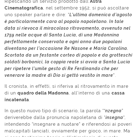
Ripescando un servizio prodotto dall’
Astra
Cinematografica
, nel settembre 1952, si può ascoltare
uno speaker parlare e dire: “
L’ultima domenica d’agosto
è particolarmente cara al popolo napoletano. In tale
data si rievoca il
miracoloso ritrovamento, avvenuto nel
1759 nelle acque di Santa Lucia, di una Madonnina
perfettamente conservata
e ogni anno due popolani
diventano per l’occasione
Re Nasone e Maria Carolina
.
Scortata da un festante corteo di popolo e da grotteschi
soldati borbonici, la coppia reale si avvia a Santa Lucia
per ripetere
l’umile gesto di Re Ferdinando che per
venerare la madre di Dio si gettò vestito in mare
”.
Il cronista, in effetti, si riferiva al ritrovamento in mare
di un
quadro della Madonna
, all’interno di una
cassa
incatenata
.
In questo nuovo tipo di scenario, la parola “
‘nzegna
”
deriverebbe dalla pronuncia napoletana di “
insegna
“,
intendendo “insegnare a nuotare” e riferendosi ai poveri
malcapitati lanciati, ovviamente per gioco, in mare. Ma