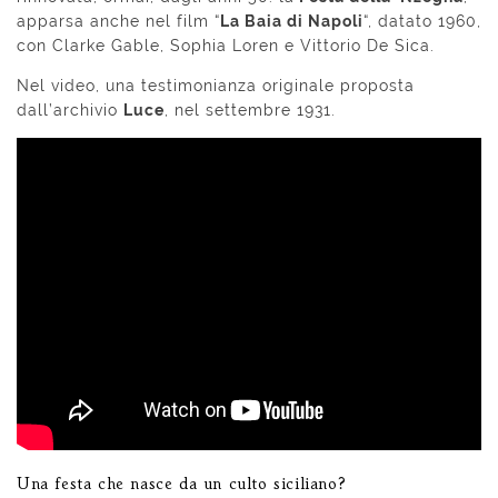
apparsa anche nel film “
La Baia di Napoli
“, datato 1960,
con Clarke Gable, Sophia Loren e Vittorio De Sica.
Nel video, una testimonianza originale proposta
dall’archivio
Luce
, nel settembre 1931.
Una festa che nasce da un culto siciliano?