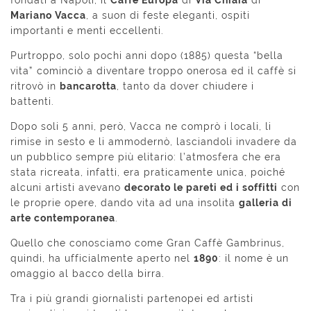
fondati a Napoli, il
Caffè Europa
di
Via Chiaia
di
Mariano Vacca
, a suon di feste eleganti, ospiti
importanti e menti eccellenti.
Purtroppo, solo pochi anni dopo (1885) questa “bella
vita” cominciò a diventare troppo onerosa ed il caffè si
ritrovò in
bancarotta
, tanto da dover chiudere i
battenti.
Dopo soli 5 anni, però, Vacca ne comprò i locali, li
rimise in sesto e li ammodernò, lasciandoli invadere da
un pubblico sempre più elitario: l’atmosfera che era
stata ricreata, infatti, era praticamente unica, poiché
alcuni artisti avevano
decorato le pareti ed i soffitti
con
le proprie opere, dando vita ad una insolita
galleria di
arte contemporanea
.
Quello che conosciamo come Gran Caffè Gambrinus,
quindi, ha ufficialmente aperto nel
1890
: il nome è un
omaggio al bacco della birra.
Tra i più grandi giornalisti partenopei ed artisti