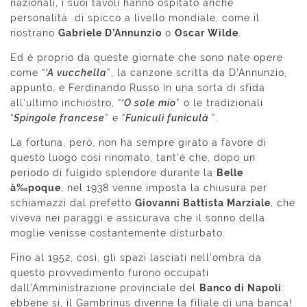
nazionali, i suoi tavoli hanno ospitato anche
personalità di spicco a livello mondiale, come il
nostrano
Gabriele D’Annunzio
o
Oscar Wilde
.
Ed è proprio da queste giornate che sono nate opere
come “
‘A vucchella
”, la canzone scritta da D’Annunzio,
appunto, e Ferdinando Russo in una sorta di sfida
all’ultimo inchiostro, “
‘O sole mio
” o le tradizionali
“
Spingole francese
” e “
Funiculì funiculà
”.
La fortuna, però, non ha sempre girato a favore di
questo luogo così rinomato, tant’è che, dopo un
periodo di fulgido splendore durante la
Belle
à‰poque
, nel 1938 venne imposta la chiusura per
schiamazzi dal prefetto
Giovanni Battista Marziale
, che
viveva nei paraggi e assicurava che il sonno della
moglie venisse costantemente disturbato.
Fino al 1952, così, gli spazi lasciati nell’ombra da
questo provvedimento furono occupati
dall’Amministrazione provinciale del
Banco di Napoli
:
ebbene sì, il Gambrinus divenne la filiale di una banca!