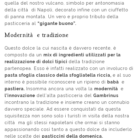
quella del nostro vulcano, simbolo per antonomasia
della città di
Napoli,
decorato infine con un ciuffetto
di panna montata. Un vero e proprio tributo della
pasticceria al
“gigante buono”.
Modernità e tradizione
Questo dolce la cui nascita è davvero recente, è
composto da un
mix di ingredienti utilizzati per la
realizzazione di dolci tipici
della tradizione
partenopea. Esso è infatti realizzato con un involucro di
pasta sfoglia classico della
sfogliatella riccia,
e al suo
interno è possibile riconoscere un ripieno di
babà
e
pastiera.
Insomma ancora una volta la
modernità
e
l’innovazione
dell’alta pasticceria del
Gambrinus
incontrano la tradizione e insieme creano un connubio
davvero speciale. Ad essere conquistati da questa
squisitezza non sono solo i turisti in visita della nostra
città ma gli stessi napoletani che ormai si stanno
appassionando così tanto a questo dolce da includerlo
nelle scelte dei
pasticcini della domenica.