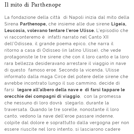
Il mito di Parthenope
La fondazione della città di Napoli inizia dal mito della
Sirena
Parthenope,
che insieme alle due sirene
Ligeia,
Leucosia, volevano tentare l’eroe Ulisse.
L’episodio che
vi racconteremo è infatti narrato nel Canto XII
dell’Odissea, il grande poema epico, che narra il
ritorno a casa di Odisseo (in latino Ulisse), che vede
protagoniste le tre sirene che con il loro canto e la loro
rara bellezza desideravano arrestare il viaggio in nave
di questo famoso eroe. Secondo la vicenda, Ulisse
informato dalla maga Circe del potere delle sirene che
avrebbe incontrato lungo il suo cammino, decide di
farsi
legare all’albero della nave e di farsi tappare le
orecchie dei compagni di viaggio
, con la promessa
che nessuno di loro dovrà slegarlo, durante la
traversata. Quando le tre sorelle, nonostante il loro
canto, vedono la nave dell’eroe passare indenne,
colpite dal dolore e soprattutto dalla vergogna per non
essere riuscite nel loro intento, si lasciarono cadere