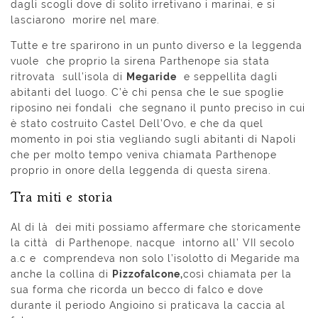
dagli scogli dove di solito irretivano i marinai, e si
lasciarono morire nel mare.
Tutte e tre sparirono in un punto diverso e la leggenda
vuole che proprio la sirena Parthenope sia stata
ritrovata sull’isola di
Megaride
e seppellita dagli
abitanti del luogo. C’è chi pensa che le sue spoglie
riposino nei fondali che segnano il punto preciso in cui
è stato costruito Castel Dell’Ovo, e che da quel
momento in poi stia vegliando sugli abitanti di Napoli
che per molto tempo veniva chiamata Parthenope
proprio in onore della leggenda di questa sirena.
Tra miti e storia
Al di là dei miti possiamo affermare che storicamente
la città di Parthenope, nacque intorno all’ VII secolo
a.c e comprendeva non solo l’isolotto di Megaride ma
anche la collina di
Pizzofalcone,
così chiamata per la
sua forma che ricorda un becco di falco e dove
durante il periodo Angioino si praticava la caccia al