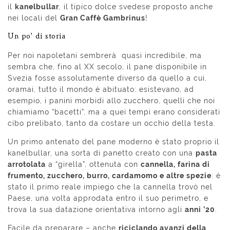
il
kanelbullar
, il tipico dolce svedese proposto anche
nei locali del
Gran Caffè Gambrinus
!
Un po’ di storia
Per noi napoletani sembrerà quasi incredibile, ma
sembra che, fino al XX secolo, il pane disponibile in
Svezia fosse assolutamente diverso da quello a cui,
oramai, tutto il mondo è abituato: esistevano, ad
esempio, i panini morbidi allo zucchero, quelli che noi
chiamiamo “bacetti”, ma a quei tempi erano considerati
cibo prelibato, tanto da costare un occhio della testa.
Un primo antenato del pane moderno è stato proprio il
kanelbullar, una sorta di panetto creato con una
pasta
arrotolata
a “girella”, ottenuta con
cannella, farina di
frumento, zucchero, burro, cardamomo e altre spezie
: è
stato il primo reale impiego che la cannella trovò nel
Paese, una volta approdata entro il suo perimetro, e
trova la sua datazione orientativa intorno agli
anni ’20
.
Facile da preparare – anche
riciclando avanzi della