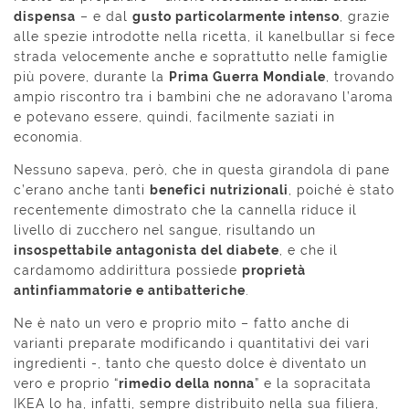
dispensa
– e dal
gusto particolarmente intenso
, grazie
alle spezie introdotte nella ricetta, il kanelbullar si fece
strada velocemente anche e soprattutto nelle famiglie
più povere, durante la
Prima Guerra Mondiale
, trovando
ampio riscontro tra i bambini che ne adoravano l’aroma
e potevano essere, quindi, facilmente saziati in
economia.
Nessuno sapeva, però, che in questa girandola di pane
c’erano anche tanti
benefici nutrizionali
, poiché è stato
recentemente dimostrato che la cannella riduce il
livello di zucchero nel sangue, risultando un
insospettabile antagonista del diabete
, e che il
cardamomo addirittura possiede
proprietà
antinfiammatorie e antibatteriche
.
Ne è nato un vero e proprio mito – fatto anche di
varianti preparate modificando i quantitativi dei vari
ingredienti -, tanto che questo dolce è diventato un
vero e proprio “
rimedio della nonna
” e la sopracitata
IKEA lo ha, infatti, sempre distribuito nella sua filiera,