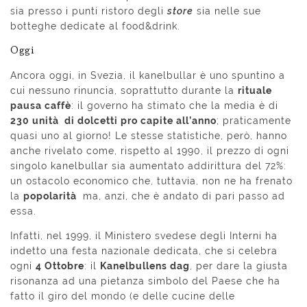
sia presso i punti ristoro degli
store
sia nelle sue
botteghe dedicate al food&drink.
Oggi
Ancora oggi, in Svezia, il kanelbullar è uno spuntino a
cui nessuno rinuncia, soprattutto durante la
rituale
pausa caffè
: il governo ha stimato che la media è di
230 unità di dolcetti pro capite all’anno
; praticamente
quasi uno al giorno! Le stesse statistiche, però, hanno
anche rivelato come, rispetto al 1990, il prezzo di ogni
singolo kanelbullar sia aumentato addirittura del 72%:
un ostacolo economico che, tuttavia, non ne ha frenato
la
popolarità
ma, anzi, che è andato di pari passo ad
essa.
Infatti, nel 1999, il Ministero svedese degli Interni ha
indetto una festa nazionale dedicata, che si celebra
ogni
4 Ottobre
: il
Kanelbullens dag
, per dare la giusta
risonanza ad una pietanza simbolo del Paese che ha
fatto il giro del mondo (e delle cucine delle