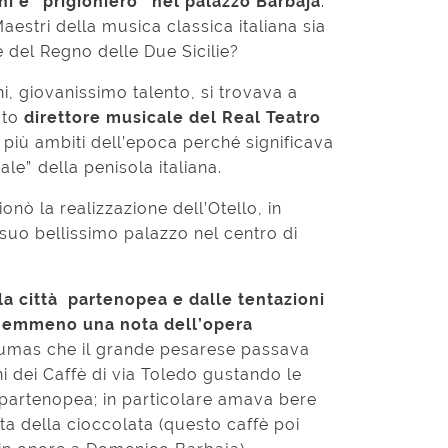
i è “prigioniero” nel palazzo Barbaja
.
estri della musica classica italiana sia
e del Regno delle Due Sicilie?
i, giovanissimo talento, si trovava a
ato
direttore musicale del Real Teatro
i più ambiti dell’epoca perché significava
le” della penisola italiana.
ò la realizzazione dell’Otello, in
 suo bellissimo palazzo nel centro di
lla città partenopea e dalle tentazioni
e nemmeno una nota dell’opera
umas che il grande pesarese passava
ni dei Caffè di via Toledo gustando le
 partenopea; in particolare amava bere
ta della cioccolata (questo caffè poi