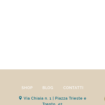
SHOP
BLOG
CONTATTI
Via Chiaia n. 1 | Piazza Trieste e
Trento, 42