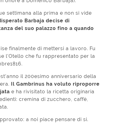
in onore a Domenico Barbaja).
settimana alla prima e non si vide
disperato Barbaja decise di
stanza del suo palazzo fino a quando
.
cise finalmente di mettersi a lavoro. Fu
e l’Otello che fu rappresentato per la
mbre1816.
st’anno il 200esimo anniversario della
pera.
Il Gambrinus ha voluto riproporre
ajata
e ha rivisitato la ricetta originaria
dienti: cremina di zucchero, caffè,
ata.
provato: a noi piace pensare di si.