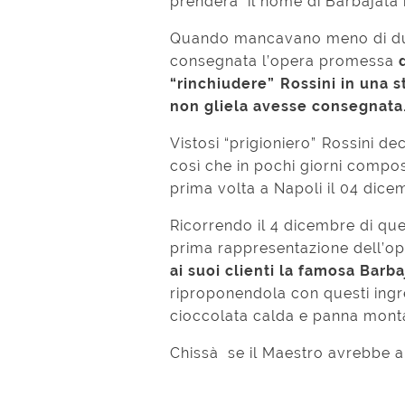
prenderà il nome di Barbajata 
Quando mancavano meno di due 
consegnata l’opera promessa
“rinchiudere” Rossini in una 
non gliela avesse consegnata
Vistosi “prigioniero” Rossini de
così che in pochi giorni compos
prima volta a Napoli il 04 dice
Ricorrendo il 4 dicembre di que
prima rappresentazione dell’o
ai suoi clienti la famosa Barb
riproponendola con questi ingre
cioccolata calda e panna mont
Chissà se il Maestro avrebbe ap