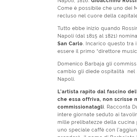
Napoli, 1816.
Gioacchino Rossin
Come è possibile che uno dei Ma
recluso nel cuore della capital
Tutto ebbe inizio quando Rossin
Napoli (dal 1815 al 1821) nomin
San Carlo
. Incarico questo tra 
essere il primo “direttore musica
Domenico Barbaja gli commission
cambio gli diede ospitalità nel
Napoli.
L’artista rapito dal fascino de
che essa offriva, non scriss
commissionatagli
. Racconta D
intere giornate seduto ai tavoli
mille prelibatezze della cucina
uno speciale caffè con l’aggiun