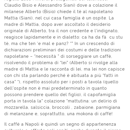
Claudio Bisio e Alessandro Siani) dove a colazione il
milanese Alberto (Bisio) chiede il tè al napoletano
Mattia (Siani), nel cui casa famiglia è un ospite. La
madre di Mattia, dopo aver ascoltato il desiderio
originale di Alberto, tra il non credente e l’indignato,
reagisce lapidamente e in dialetto: ca ha da fà cu stu
tè, ma che ten ‘e mal e panz? “” In un crescendo di
dichiarazioni preliminari dei costumi e delle tradizioni
napoletane – “necessità ” di sorseggiare un caffè,
risolvendo il problema di “lei” (Alberto si rivolge alla
madre di Mattia e le racconta di lei, ma lei non capisce
con chi sta parlando perché è abituata a più “fatti in
casa” “), rispetto assoluto per i posti a tavola (quello
dell’ospite non è mai predeterminato in quanto
possono prendere quello del figlio), il capofamiglia
porta in tavola la” colazione “mattutina: un delirio di
mozzarella, salsiccia, broccoli , zabaione, parmigiana
di melanzane e, soprattutto, una mokona di caffè!
Il caffè a Napoli è quindi un segno di appartenenza