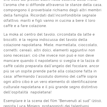
l’aroma che si diffonde attraverso le stanze della casa,
compongono il proverbiale richiamo degli altri membri
della famiglia. Ricordati dall’inconfondibile segnale
olfattivo, mariti e figli vanno in cucina a bere il loro
caffè e a fare colazione.
La moka al centro del tavolo, circondata da latte e
biscotti, è la regina indiscussa del tavolo della
colazione napoletana. Miele, marmellata, cioccolato,
cornetti, cereali, altri dolci, elementi aggiuntivi non
sono necessari; ciò che invece non può e non deve
mancare quando il napoletano si sveglia è la tazza di
caffè caldo preparata dall’angelo del focolare, ancor
più se un ospite prende parte alla colazione fatta in
casa: affermando l’assoluto dominio del caffè sopra
ogni altro cibo è un vero elemento di identificazione
culturale napoletana e il più grande segno distintivo
dell’ospitalità napoletana!
Esemplare è la scena del film “Benvenuti al sud” (2010,
regista Luca Miniero, protagonisti dei talentuosi