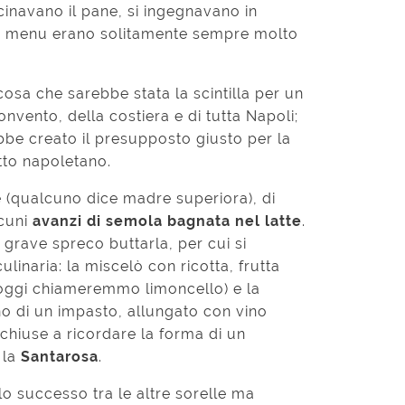
cinavano il pane, si ingegnavano in
 , i menu erano solitamente sempre molto
osa che sarebbe stata la scintilla per un
nvento, della costiera e di tutta Napoli;
ebbe creato il presupposto giusto per la
tto napoletano.
 (qualcuno dice madre superiora), di
lcuni
avanzi di semola bagnata
nel latte
.
grave spreco buttarla, per cui si
ulinaria: la miscelò con ricotta, frutta
 oggi chiameremmo limoncello) e la
no di un impasto, allungato con vino
 chiuse a ricordare la forma di un
 la
Santarosa
.
olo successo tra le altre sorelle ma