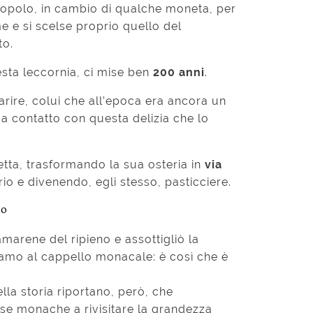
popolo, in cambio di qualche moneta, per
e e si scelse proprio quello del
to.
esta leccornia, ci mise ben
200 anni
.
arire, colui che all’epoca era ancora un
 a contatto con questa delizia che lo
icetta, trasformando la sua osteria in
via
rio e divenendo, egli stesso, pasticciere.
ro
amarene del ripieno e assottigliò la
hiamo al cappello monacale: è così che è
ella storia riportano, però, che
sse monache a rivisitare la grandezza