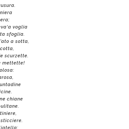
ausura.
iniera
sera;
va‘a voglia
ta sfoglia.
ato a sotta,
icotta,
’e scurzette.
e mettette!
olosa:
arosa,
cuntadine
cine.
ane chiane
pulitane.
tiniere,
sticciere.
iatella: