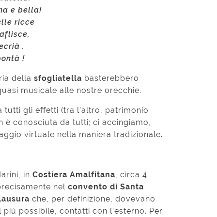
a e bella!
elle ricce
aflisce,
crià .
bontà !
ria della
sfogliatella
basterebbero
quasi musicale alle nostre orecchie.
tutti gli effetti (tra l’altro, patrimonio
 è conosciuta da tutti; ci accingiamo,
aggio virtuale nella maniera tradizionale.
arini, in
Costiera Amalfitana
, circa 4
 precisamente nel
convento di Santa
lausura
che, per definizione, dovevano
 più possibile, contatti con l’esterno. Per