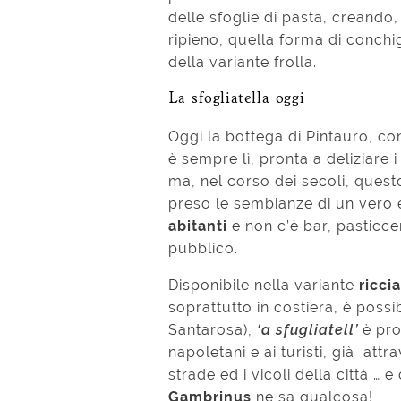
delle sfoglie di pasta, creando
ripieno, quella forma di conchig
della variante frolla.
La sfogliatella oggi
Oggi la bottega di Pintauro, c
è sempre lì, pronta a deliziare i
ma, nel corso dei secoli, ques
preso le sembianze di un vero
abitanti
e non c’è bar, pasticce
pubblico.
Disponibile nella variante
ricci
soprattutto in costiera, è possi
Santarosa),
‘a sfugliatell’
è pro
napoletani e ai turisti, già att
strade ed i vicoli della città … e
Gambrinus
ne sa qualcosa!