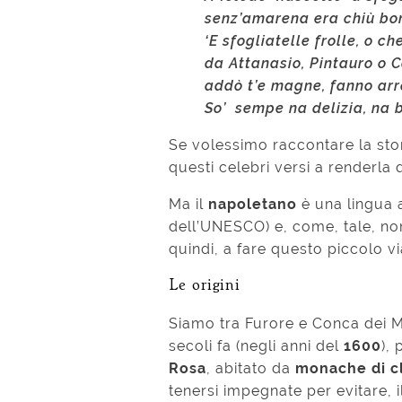
senz’amarena era chiù bon
‘E sfogliatelle frolle, o ch
da Attanasio, Pintauro o C
addò t’e magne, fanno arre
So’ sempe na delizia, na 
Se volessimo raccontare la sto
questi celebri versi a renderla 
Ma il
napoletano
è una lingua a 
dell’UNESCO) e, come, tale, non
quindi, a fare questo piccolo vi
Le origini
Siamo tra Furore e Conca dei M
secoli fa (negli anni del
1600
),
Rosa
, abitato da
monache di c
tenersi impegnate per evitare, il