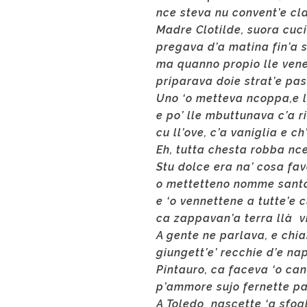
nce steva nu convent’e cl
Madre Clotilde, suora cuc
pregava d’a matina fin’a 
ma quanno propio lle vene
priparava doie strat’e pas
Uno ‘o metteva ncoppa,e l’
e po’ lle mbuttunava c’a r
cu ll’ove, c’a vaniglia e ch
Eh, tutta chesta robba nc
Stu dolce era na’ cosa fav
o mettetteno nomme sant
e ‘o vennettene a tutte’e 
ca zappavan’a terra llà vi
A gente ne parlava, e chi
giungett’e’ recchie d’e na
Pintauro, ca faceva ‘o can
p’ammore sujo fernette pa
A Toledo nascette ‘a sfogl