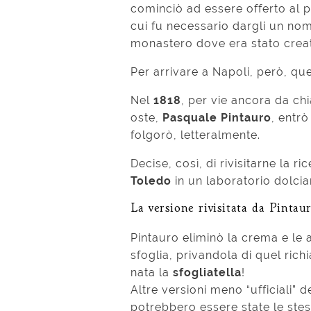
cominciò ad essere offerto al 
cui fu necessario dargli un nom
monastero dove era stato crea
Per arrivare a Napoli, però, qu
Nel
1818
, per vie ancora da chi
oste,
Pasquale Pintauro
, entrò
folgorò, letteralmente.
Decise, così, di rivisitarne la r
Toledo
in un laboratorio dolcia
La versione rivisitata da Pintau
Pintauro eliminò la crema e le 
sfoglia, privandola di quel ric
nata la
sfogliatella
!
Altre versioni meno “ufficiali” d
potrebbero essere state le ste