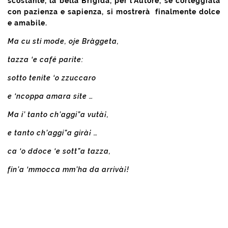
scostante, la bella Brigida, per l’Autore, se corteggiata
con pazienza e sapienza, si mostrerà finalmente dolce
e amabile.
Ma cu sti mode, oje Brà­ggeta,
tazza ‘e café parite:
sotto tenite ‘o zzuccaro
e ‘ncoppa amara site …
Ma i’ tanto ch’aggi”a vutà¡,
e tanto ch’aggi”a girà¡ …
ca ‘o ddoce ‘e sott”a tazza,
fin’a ‘mmocca mm’ha da arrivà¡!