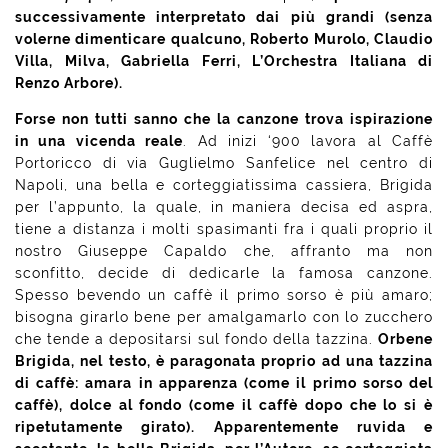
successivamente interpretato dai più grandi (senza
volerne dimenticare qualcuno, Roberto Murolo, Claudio
Villa, Milva, Gabriella Ferri, L’Orchestra Italiana di
Renzo Arbore).
Forse non tutti sanno che la canzone trova ispirazione
in una vicenda reale
. Ad inizi ‘900 lavora al Caffè
Portoricco di via Guglielmo Sanfelice nel centro di
Napoli, una bella e corteggiatissima cassiera, Brigida
per l’appunto, la quale, in maniera decisa ed aspra,
tiene a distanza i molti spasimanti fra i quali proprio il
nostro Giuseppe Capaldo che, affranto ma non
sconfitto, decide di dedicarle la famosa canzone.
Spesso bevendo un caffè il primo sorso è più amaro;
bisogna girarlo bene per amalgamarlo con lo zucchero
che tende a depositarsi sul fondo della tazzina.
Orbene
Brigida, nel testo, è paragonata proprio ad una tazzina
di caffè: amara in apparenza (come il primo sorso del
caffè), dolce al fondo (come il caffè dopo che lo si è
ripetutamente girato). Apparentemente ruvida e