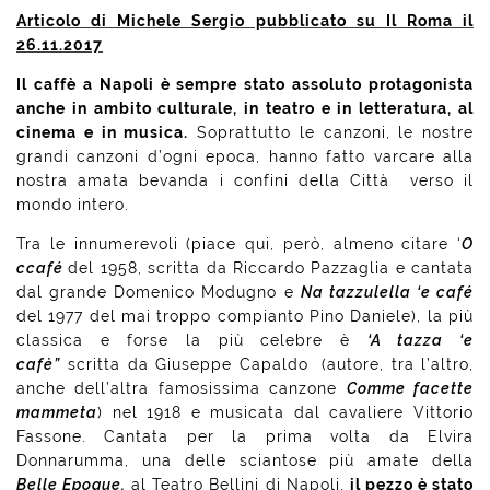
Articolo di Michele Sergio pubblicato su Il Roma il
26.11.2017
Il caffè a Napoli è sempre stato assoluto protagonista
anche in ambito culturale, in teatro e in letteratura, al
cinema e in musica.
Soprattutto le canzoni, le nostre
grandi canzoni d’ogni epoca, hanno fatto varcare alla
nostra amata bevanda i confini della Città verso il
mondo intero.
Tra le innumerevoli (piace qui, però, almeno citare ‘
O
ccafé
del 1958, scritta da Riccardo Pazzaglia e cantata
dal grande Domenico Modugno e
Na tazzulella ‘e café
del 1977 del mai troppo compianto Pino Daniele), la più
classica e forse la più celebre è
‘A tazza ‘e
cafè”
scritta da Giuseppe Capaldo (autore, tra l’altro,
anche dell’altra famosissima canzone
Comme facette
mammeta
) nel 1918 e musicata dal cavaliere
Vittorio
Fassone
. Cantata per la prima volta da Elvira
Donnarumma, una delle sciantose più amate della
Belle Epoque,
al Teatro Bellini di Napoli,
il pezzo è stato