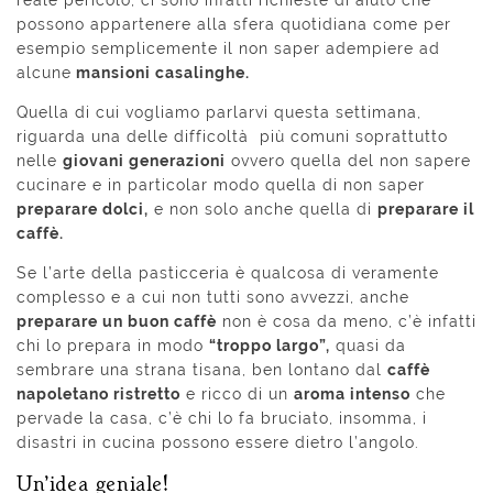
reale pericolo, ci sono infatti richieste di aiuto che
possono appartenere alla sfera quotidiana come per
esempio semplicemente il non saper adempiere ad
alcune
mansioni casalinghe.
Quella di cui vogliamo parlarvi questa settimana,
riguarda una delle difficoltà più comuni soprattutto
nelle
giovani generazioni
ovvero quella del non sapere
cucinare e in particolar modo quella di non saper
preparare dolci,
e non solo anche quella di
preparare il
caffè.
Se l’arte della pasticceria è qualcosa di veramente
complesso e a cui non tutti sono avvezzi, anche
preparare un buon caffè
non è cosa da meno, c’è infatti
chi lo prepara in modo
“troppo largo”,
quasi da
sembrare una strana tisana, ben lontano dal
caffè
napoletano ristretto
e ricco di un
aroma intenso
che
pervade la casa, c’è chi lo fa bruciato, insomma, i
disastri in cucina possono essere dietro l’angolo.
Un’idea geniale!