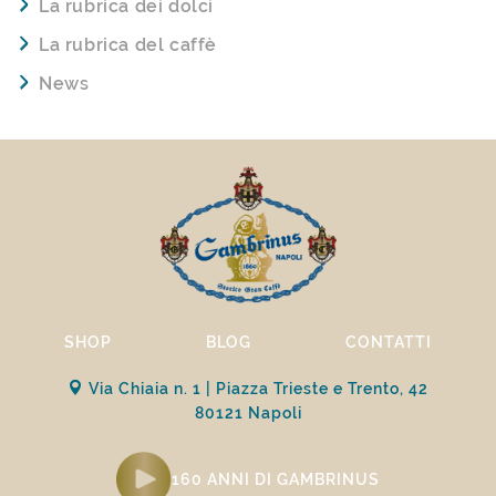
La rubrica dei dolci
La rubrica del caffè
News
SHOP
BLOG
CONTATTI
Via Chiaia n. 1 | Piazza Trieste e Trento, 42
80121 Napoli
160 ANNI DI GAMBRINUS