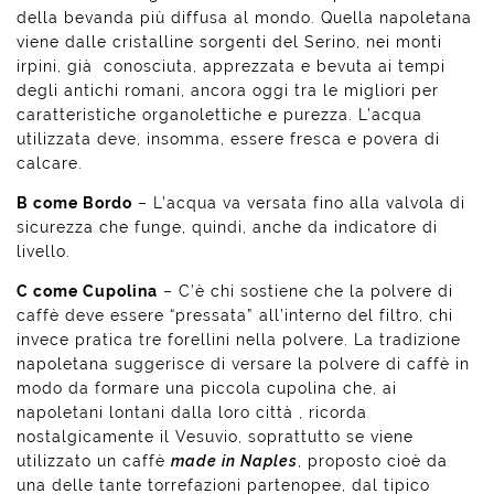
della bevanda più diffusa al mondo. Quella napoletana
viene dalle cristalline sorgenti del Serino, nei monti
irpini, già conosciuta, apprezzata e bevuta ai tempi
degli antichi romani, ancora oggi tra le migliori per
caratteristiche organolettiche e purezza. L’acqua
utilizzata deve, insomma, essere fresca e povera di
calcare.
B come Bordo
– L’acqua va versata fino alla valvola di
sicurezza che funge, quindi, anche da indicatore di
livello.
C come Cupolina
– C’è chi sostiene che la polvere di
caffè deve essere “pressata” all’interno del filtro, chi
invece pratica tre forellini nella polvere. La tradizione
napoletana suggerisce di versare la polvere di caffè in
modo da formare una piccola cupolina che, ai
napoletani lontani dalla loro città , ricorda
nostalgicamente il Vesuvio, soprattutto se viene
utilizzato un caffè
made in Naples
, proposto cioè da
una delle tante torrefazioni partenopee, dal tipico