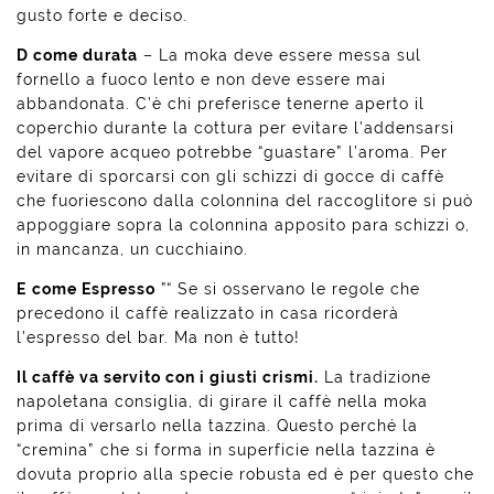
gusto forte e deciso.
D come durata
– La moka deve essere messa sul
fornello a fuoco lento e non deve essere mai
abbandonata. C’è chi preferisce tenerne aperto il
coperchio durante la cottura per evitare l’addensarsi
del vapore acqueo potrebbe “guastare” l’aroma. Per
evitare di sporcarsi con gli schizzi di gocce di caffè
che fuoriescono dalla colonnina del raccoglitore si può
appoggiare sopra la colonnina apposito para schizzi o,
in mancanza, un cucchiaino.
E
come Espresso
”“ Se si osservano le regole che
precedono il caffè realizzato in casa ricorderà
l’espresso del bar. Ma non è tutto!
Il caffè va servito con i giusti crismi.
La tradizione
napoletana consiglia, di girare il caffè nella moka
prima di versarlo nella tazzina. Questo perché la
“cremina” che si forma in superficie nella tazzina è
dovuta proprio alla specie robusta ed è per questo che