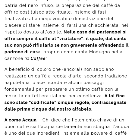
patria del nero infuso, la preparazione del caffè da
offrire costituisce atto rituale, insieme di fasi
finalizzate alla inequivocabile dimostrazione del
piacere di stare insieme, di farsi una chiacchierata, nel
rispetto dovuto all’ospite.
Nelle case dei partenopei si
offre sempre il caffè al “visitatore”, il quale, dal canto
suo non può rifiutarlo se non gravemente offendendo il
padrone di cas
a, proprio come canta Modugno nella
canzone “
O Caffeè
”.
A beneficio di coloro che (ancora!) non sappiano
realizzare un caffè a regola d’arte, secondo tradizione
napoletana, piace ricordare alcuni passaggi
fondamentali per preparare un ottimo caffè con la
moka, la caffettiera italiana per eccellenza.
A tal fine
sono state “codificate” cinque regole, contrassegnate
dalle prime cinque del nostro alfabeto.
A come Acqua
– Chi dice che l’elemento chiave di un
buon caffè sia l’acqua certamente non sbaglia: l’acqua
è uno dei due ingredienti insieme alla polvere di caffè