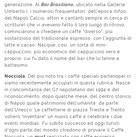
generazione. Al
Bar Brasiliano,
ubicato nella Galleria
Umberto I, i numerosi frequentatori, dell’epoca (tifosi
del Napoli Calcio, attori e cantanti sempre in cerca di
scritture) che vi avevano fatto il loro luogo di ritrovo,
cominciarono a chiedere un caffè “diverso”, più
sostanzioso del tradizionale espresso, con l’aggiunta di
latte e cacao. Nacque, così, un sorta di mini-
cappuccino, più economico del cappuccino vero e
proprio, cui fu dato il nome del bar che lo tenne a
battesimo.
Nocciola.
Del più noto tra i caffè speciali partenopei ci
siamo recentemente occupati in questa rubrica. Nasce
in concomitanza del G7 napoletano del 1994 e del
riconoscimento, dopo qualche mese, del centro storico
di Napoli quale patrimonio dell’umanità da parte
dell’Unesco. Le caffetterie di piazza Trieste e Trento
vollero “inventare” un nuovo caffè a celebrare i due
eventi mondiali. Fu subito successo ed oggi turisti
d’ogni parte del mondo chiedono di provare il Caffè
Nocciola, un
must
realizzato con caffè espresso