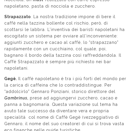
napoletano, pasta di nocciola e zucchero.
Strapazzato
. La nostra tradizione impone di bere il
caffè nella tazzina bollente col rischio, però, di
scottarsi le labbra. L’inventiva dei baristi napoletani ha
escogitato un sistema per ovviare all’inconveniente:
aggiunti zucchero e cacao al caffè, lo “strapazzano”
rapidamente con un cucchiaino, col quale, poi,
bagnano il bordo della tazzina così raffreddandola. Il
Caffè Strapazzato è sempre più richiesto nei bar
napoletani.
Gegè.
Il caffè napoletano è tra i più forti del mondo per
la carica di caffeina che lo contraddistingue. Per
“addolcirlo” Gennaro Ponziani, storico direttore del
Gambrinus,
prese ad aggiungervi zucchero, cacao e
panna a bagnomaria. Questa variazione sul tema ha
avuto tale successo da diventare vera e propria
specialità col nome di Caffè Gegè (vezzeggiativo di
Gennaro, il nome del suo creatore) di cui si trova vasta
eco finanche nelle guide turistiche.