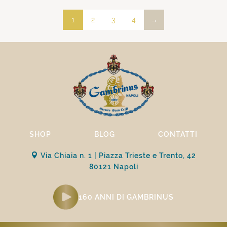
1
2
3
4
→
SHOP
BLOG
CONTATTI
Via Chiaia n. 1 | Piazza Trieste e Trento, 42
80121 Napoli
160 ANNI DI GAMBRINUS