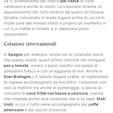
Se ci allontaniamo dal nostro
Bel Paese
le cose
cambiano e anche di molto. La colazione diventa un
appuntamento del tutto diverso da quello all’italiana,
talvolta consumata in modo fugace prima di uscire.In
molte zone del mondo infatti è proprio un momento in
cui ci si mette ai fornelli e si realizzano piatti
sorprendenti.
Colazioni internazionali
In
Spagna
per esempio, esiste sia la colazione dolce
che quella salata, quest’ultima consiste nel mangiare
pan y tomate
ovvero il pane condito con polpa di
pomodoro fresco e con un’aggiunta di olio. Anche in
Gran Bretagna
c’è questa doppia scelta: al tradizionale
te inglese accompagnato da biscottini, consumati non
solo al mattino ma anche di pomeriggio, si passa al
consumo di
uova fritte con bacon e salsiccia
, usanza
che rimanda anche alla colazione che si fa negli
Stati
Uniti
, in cui il tutto viene accompagnato dal
caffè
americano
e dai succhi d’arancia.