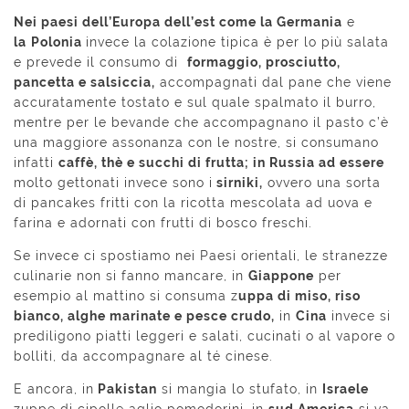
Nei paesi dell’Europa dell’est come la Germania
e
la
Polonia
invece la colazione tipica è per lo più salata
e prevede il consumo di
formaggio, prosciutto,
pancetta e salsiccia,
accompagnati dal pane che viene
accuratamente tostato e sul quale spalmato il burro,
mentre per le bevande che accompagnano il pasto c’è
una maggiore assonanza con le nostre, si consumano
infatti
caffè, thè e succhi di frutta; in Russia ad essere
molto gettonati invece sono i
sirniki,
ovvero una sorta
di pancakes fritti con la ricotta mescolata ad uova e
farina e adornati con frutti di bosco freschi.
Se invece ci spostiamo nei Paesi orientali, le stranezze
culinarie non si fanno mancare, in
Giappone
per
esempio al mattino si consuma z
uppa di miso, riso
bianco, alghe marinate e pesce crudo,
in
Cina
invece si
prediligono piatti leggeri e salati, cucinati o al vapore o
bolliti, da accompagnare al té cinese.
E ancora, in
Pakistan
si mangia lo stufato, in
Israele
zuppe di cipolle aglio pomodorini, in
sud America
si va