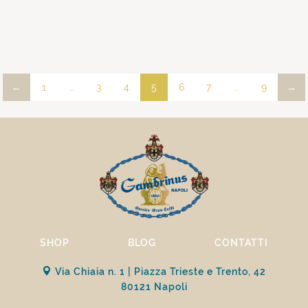
←
1
…
3
4
5
6
7
…
9
→
SHOP
BLOG
CONTATTI
Via Chiaia n. 1 | Piazza Trieste e Trento, 42
80121 Napoli